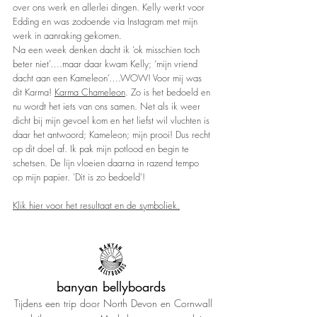
over ons werk en allerlei dingen. Kelly werkt voor
Edding en was zodoende via Instagram met mijn
werk in aanraking gekomen.
Na een week denken dacht ik ‘ok misschien toch
beter niet’….maar daar kwam Kelly; ‘mijn vriend
dacht aan een Kameleon’….WOW! Voor mij was
dit Karma!
Karma Chameleon
. Zo is het bedoeld en
nu wordt het iets van ons samen. Net als ik weer
dicht bij mijn gevoel kom en het liefst wil vluchten is
daar het antwoord; Kameleon; mijn prooi! Dus recht
op dit doel af. Ik pak mijn potlood en begin te
schetsen. De lijn vloeien daarna in razend tempo
op mijn papier. 'Dit is zo bedoeld'!
Klik hier voor het resultaat en de symboliek.
banyan bellyboards
Tijdens een trip door North Devon en Cornwall