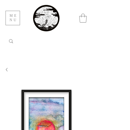
ME
NU