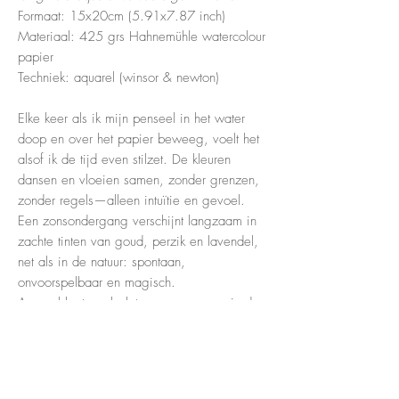
Formaat: 15x20cm (5.91x7.87 inch)
Materiaal: 425 grs Hahnemühle watercolour
papier
Techniek: aquarel (winsor & newton)
Elke keer als ik mijn penseel in het water
doop en over het papier beweeg, voelt het
alsof ik de tijd even stilzet. De kleuren
dansen en vloeien samen, zonder grenzen,
zonder regels—alleen intuïtie en gevoel.
Een zonsondergang verschijnt langzaam in
zachte tinten van goud, perzik en lavendel,
net als in de natuur: spontaan,
onvoorspelbaar en magisch.
Aquarel laat me loslaten en meegaan in de
beweging van het water. Het is een spel
van licht en kleur, een reflectie van wat ik op
dat moment voel. Met elke penseelstreek
ontstaat een nieuw verhaal, een klein stukje