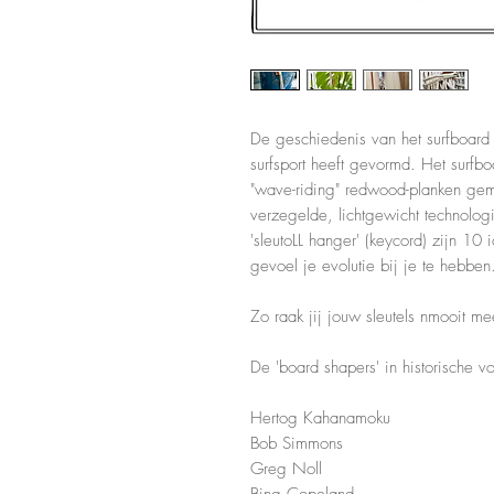
De geschiedenis van het surfboard 
surfsport heeft gevormd. Het surfb
"wave-riding" redwood-planken ge
verzegelde, lichtgewicht technol
'sleutoLL hanger' (keycord) zijn 1
gevoel je evolutie bij je te hebben
Zo raak jij jouw sleutels nmooit mee
De 'board shapers' in historische v
Hertog Kahanamoku
Bob Simmons
Greg Noll