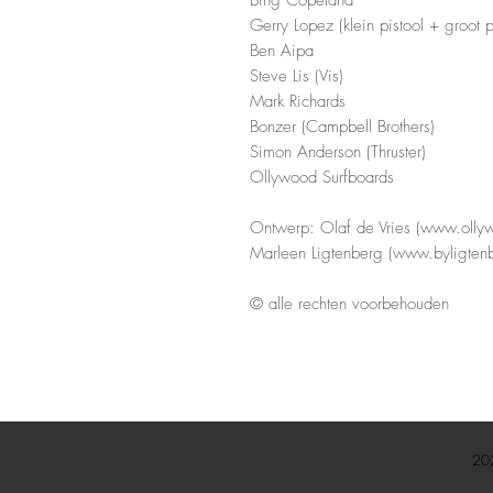
Bing Copeland
Gerry Lopez (klein pistool + groot p
Ben Aipa
Steve Lis (Vis)
Mark Richards
Bonzer (Campbell Brothers)
Simon Anderson (Thruster)
Ollywood Surfboards
Ontwerp: Olaf de Vries (www.olly
Marleen Ligtenberg (www.byligten
© alle rechten voorbehouden
20