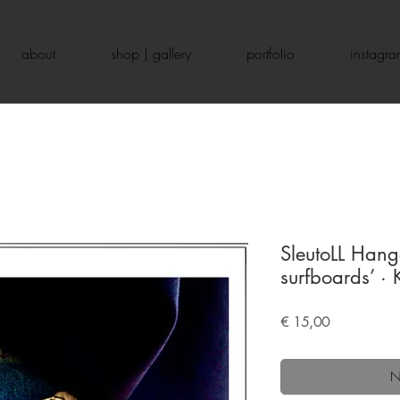
about
shop | gallery
portfolio
instagr
SleutoLL Hange
surfboards’ ·
Prijs
€ 15,00
N