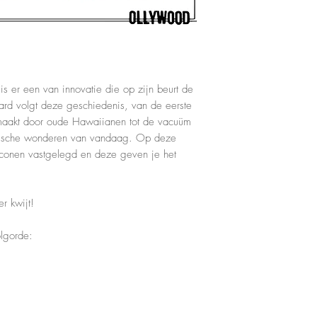
is er een van innovatie die op zijn beurt de
oard volgt deze geschiedenis, van de eerste
maakt door oude Hawaiianen tot de vacuüm
ogische wonderen van vandaag. Op deze
0 iconen vastgelegd en deze geven je het
.
r kwijt!
olgorde: