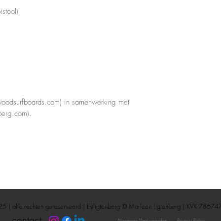
istool)
woodsurfboards.com) in samenwerking met
berg.com).
25 |
alle rechten gereserveerd |
byligtenberg
©
Marleen Ligtenberg
| KVK 78674
contact
Algemene Voorwaarden
Privacy Policy