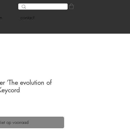
am
contact
r ‘The evolution of
 Keycord
iet op voorraad