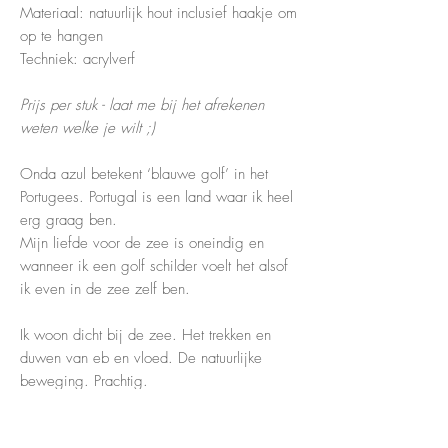
Materiaal: natuurlijk hout inclusief haakje om
op te hangen
Techniek: acrylverf
Prijs per stuk - laat me bij het afrekenen
weten welke je wilt ;)
Onda azul betekent ‘blauwe golf’ in het
Portugees. Portugal is een land waar ik heel
erg graag ben.
Mijn liefde voor de zee is oneindig en
wanneer ik een golf schilder voelt het alsof
ik even in de zee zelf ben.
Ik woon dicht bij de zee. Het trekken en
duwen van eb en vloed. De natuurlijke
beweging. Prachtig.
Deze serie bestaat uit verschillende