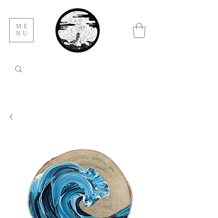
ME
NU