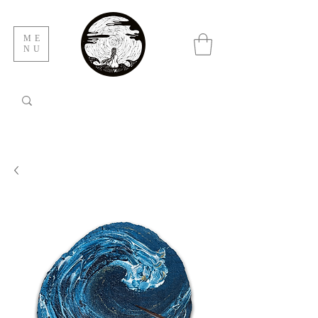
ME
NU