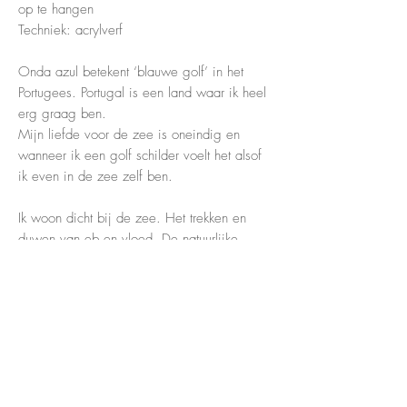
op te hangen
Techniek: acrylverf
Onda azul betekent ‘blauwe golf’ in het
Portugees. Portugal is een land waar ik heel
erg graag ben.
Mijn liefde voor de zee is oneindig en
wanneer ik een golf schilder voelt het alsof
ik even in de zee zelf ben.
Ik woon dicht bij de zee. Het trekken en
duwen van eb en vloed. De natuurlijke
beweging. Prachtig.
Deze serie bestaat uit verschillende
afmetingen en materialen. De techniek is
hetzelfde; handgeschilderd acryl. Je hebt dus
altijd een uniek kunstwerk in handen.
Heel leuk om er een paar bij elkaar te