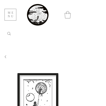
ME
NU