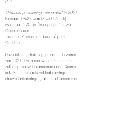
print
Originele pentekening vervaardigd in 2021
Formaat: 19x28,5cm (7.5x11.2inch)
Materiaal: 220 grs fine opaque ‘the wall’
@cansonpaper
Techniek: Pigmentpen, touch of gold
@edding
Deze tekening heb ik gemaakt in de zomer
van 2021. De zomer waarin ik met mijn
zelf omgebouwde camperauto door Spanje
trok. Een mooie reis vol herbelevingen en
nieuwe herinneringen; alleen, of samen met
nieuwe en oude vrienden.
Deze tekening staat voor het steeds weer
gebiologeerd zijn door een connectie.
Onwetend.