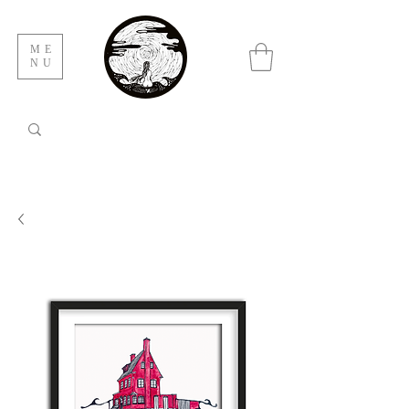
ME
NU