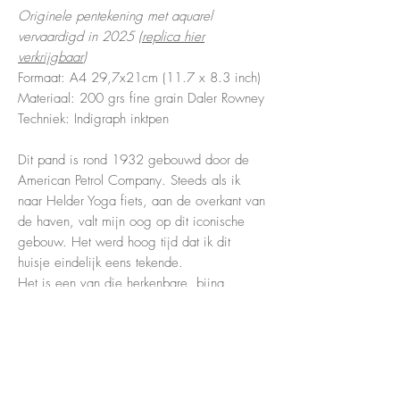
Originele pentekening met aquarel
vervaardigd in 2025 (
replica hier
verkrijgbaar
)
Formaat: A4 29,7x21cm (11.7 x 8.3 inch)
Materiaal: 200 grs fine grain Daler Rowney
Techniek: Indigraph inktpen
Dit pand is rond 1932 gebouwd door de
American Petrol Company. Steeds als ik
naar Helder Yoga fiets, aan de overkant van
de haven, valt mijn oog op dit iconische
gebouw. Het werd hoog tijd dat ik dit
huisje eindelijk eens tekende.
Het is een van die herkenbare, bijna
nostalgische plekken die het karakter van
Scheveningen bepalen; een stille getuige
van de tijd dat de haven nog vol lag met
vissersboten en benzine nog met de hand
werd getankt.