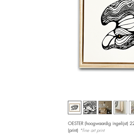
OESTER (hoogwaardig ingelijst) 2
(print)
*fine art print