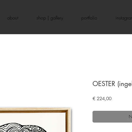
about
shop | gallery
portfolio
instagr
OESTER (ingeli
Prijs
€ 224,00
N